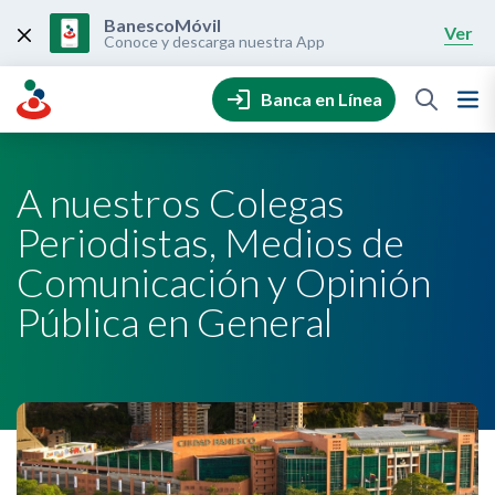
Skip
to
BanescoMóvil
Ver
content
Conoce y descarga nuestra App
Banca en Línea
A nuestros Colegas
Periodistas, Medios de
Comunicación y Opinión
Pública en General