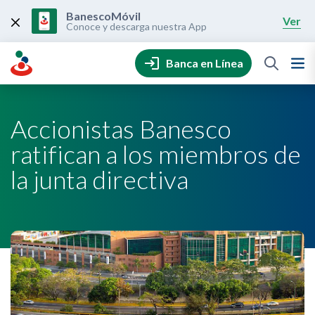
Skip
to
BanescoMóvil
Ver
content
Conoce y descarga nuestra App
Banca en Línea
Accionistas Banesco
ratifican a los miembros de
la junta directiva