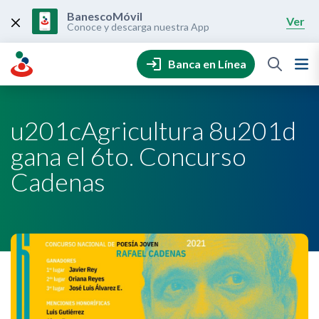
Skip
to
BanescoMóvil
Ver
content
Conoce y descarga nuestra App
Banca en Línea
u201cAgricultura 8u201d
gana el 6to. Concurso
Cadenas