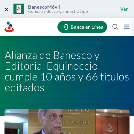
Skip
to
BanescoMóvil
Ver
content
Conoce y descarga nuestra App
Banca en Línea
Alianza de Banesco y
Editorial Equinoccio
cumple 10 años y 66 títulos
editados