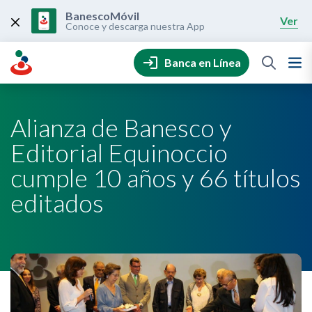
Skip
to
BanescoMóvil
Ver
content
Conoce y descarga nuestra App
Banca en Línea
Alianza de Banesco y
Editorial Equinoccio
cumple 10 años y 66 títulos
editados