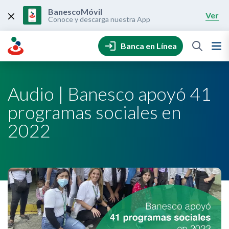
Skip
to
BanescoMóvil
Ver
content
Conoce y descarga nuestra App
Banca en Línea
Audio | Banesco apoyó 41
programas sociales en
2022