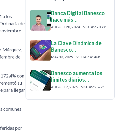
Banca Digital Banesco
 a los
hace más…
 Ordinaria de
AUGUST 20, 2024 – VISITAS: 70881
e noviembre
La Clave Dinámica de
Banesco…
or Márquez,
ciembre de
MAY 13, 2025 – VISITAS: 41468
Banesco aumenta los
e 172,4% con
límites diarios…
crementó su
AUGUST 7, 2025 – VISITAS: 28221
e para llegar
nes comunes
feridas por