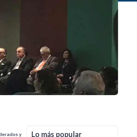
Lo más popular
iderados y