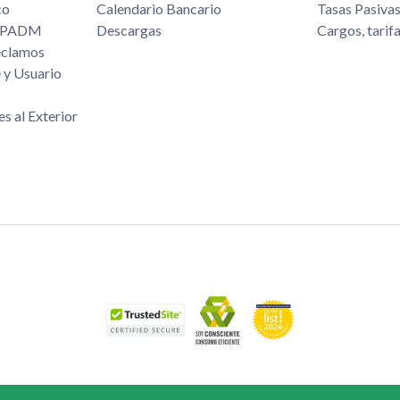
co
Calendario Bancario
Tasas Pasiva
/FPADM
Descargas
Cargos, tarif
eclamos
 y Usuario
es al Exterior