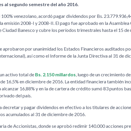
s al segundo semestre del año 2016.
tal 100% venezolano, acordó pagar dividendos por Bs. 23.779.936,44
 la emisión 2008-I y 2008-II. El pago fue aprobado en la Asamblea
de Ciudad Banesco y cubre los períodos trimestrales hasta el 15 d
se aprobaron por unanimidad los Estados Financieros auditados p
acional), así como el Informe de la Junta Directiva al 31 de di
un activo total de
Bs. 2.150 millardos
, luego de un crecimiento d
 de 16,5% en diciembre de 2016. La entidad financiera también in
alcanzar 16,88% y en la de cartera de crédito sumó 83 puntos bas
rivado del país.
a decretar y pagar dividendos en efectivo a los titulares de accio
ados acumulados al 31 de diciembre de 2016.
aria de Accionistas, donde se aprobó redimir 140.000 acciones pre