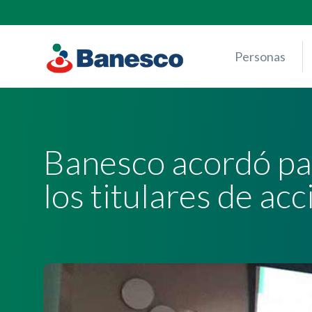
Skip
to
content
Personas
Banesco acordó pag
los titulares de ac