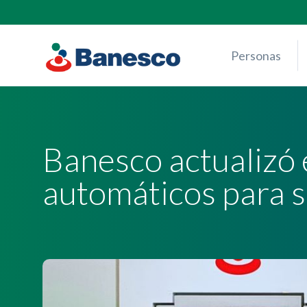
Skip
to
content
Personas
Banesco actualizó e
automáticos para s