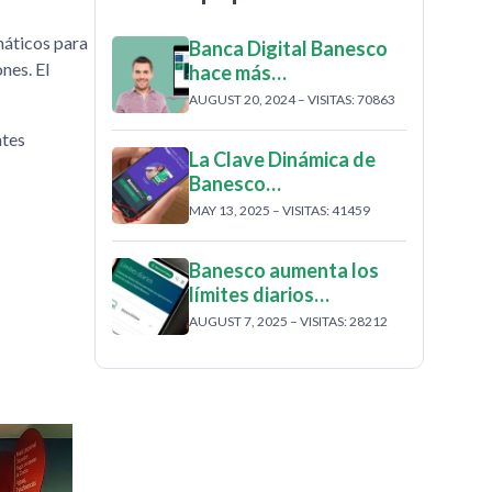
máticos para
Banca Digital Banesco
nes. El
hace más…
AUGUST 20, 2024 – VISITAS: 70863
ntes
La Clave Dinámica de
Banesco…
MAY 13, 2025 – VISITAS: 41459
Banesco aumenta los
límites diarios…
AUGUST 7, 2025 – VISITAS: 28212