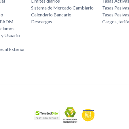
ual
Límites diarios
Tasas Activa
Sistema de Mercado Cambiario
Tasas Pasiva
co
Calendario Bancario
Tasas Pasiva
/FPADM
Descargas
Cargos, tarif
eclamos
 y Usuario
es al Exterior