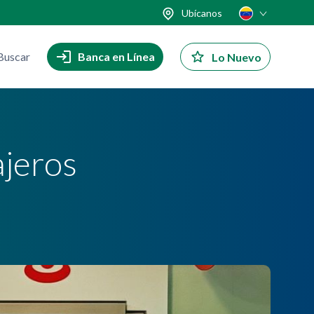
Ubícanos
Buscar
Banca en Línea
Lo Nuevo
ajeros