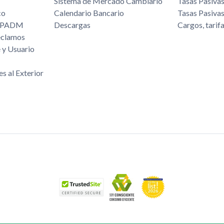
Sistema de Mercado Cambiario
Tasas Pasiva
co
Calendario Bancario
Tasas Pasiva
/FPADM
Descargas
Cargos, tarif
eclamos
 y Usuario
es al Exterior