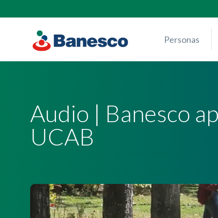
Skip
to
content
Personas
Audio | Banesco a
UCAB