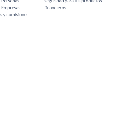
s Personas
seguridad para tus productos
s Empresas
financieros
as y comisiones