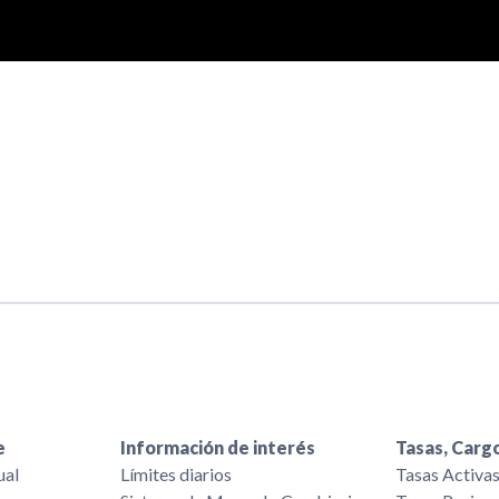
e
Información de interés
Tasas, Cargo
ual
Límites diarios
Tasas Activa