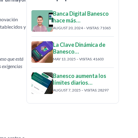
Banca Digital Banesco
nnovación
hace más…
stablecidos y
AUGUST 20, 2024 – VISITAS: 71065
La Clave Dinámica de
Banesco…
eso que está
MAY 13, 2025 – VISITAS: 41603
s exigencias
Banesco aumenta los
límites diarios…
AUGUST 7, 2025 – VISITAS: 28297
omo centro a