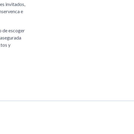
es invitados,
nservenca e
o de escoger
á asegurada
ctos y