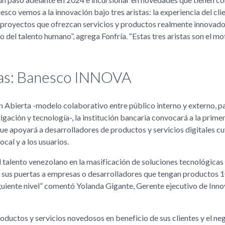
sco vemos a la innovación bajo tres aristas: la experiencia del cli
e proyectos que ofrezcan servicios y productos realmente innovador
 del talento humano”, agrega Fonfría. “Estas tres aristas son el mo
cas: Banesco INNOVA
 Abierta -modelo colaborativo entre público interno y externo, pa
igación y tecnología-, la institución bancaria convocará a la prime
apoyará a desarrolladores de productos y servicios digitales c
cal y a los usuarios.
alento venezolano en la masificación de soluciones tecnológicas 
rá sus puertas a empresas o desarrolladores que tengan productos
iguiente nivel” comentó Yolanda Gigante, Gerente ejecutivo de Inno
oductos y servicios novedosos en beneficio de sus clientes y el ne