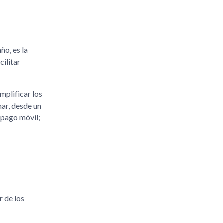
ño, es la
cilitar
mplificar los
nar, desde un
r pago móvil;
s
r de los