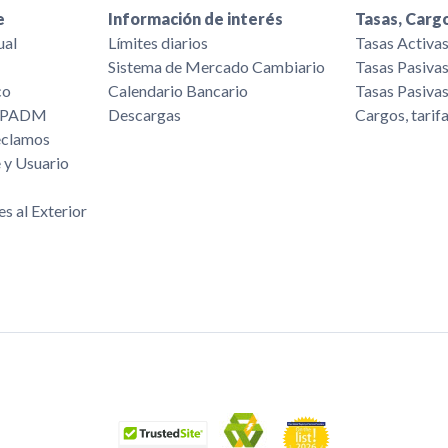
e
Información de interés
Tasas, Cargo
ual
Límites diarios
Tasas Activa
Sistema de Mercado Cambiario
Tasas Pasiva
co
Calendario Bancario
Tasas Pasiva
/FPADM
Descargas
Cargos, tarif
eclamos
 y Usuario
es al Exterior