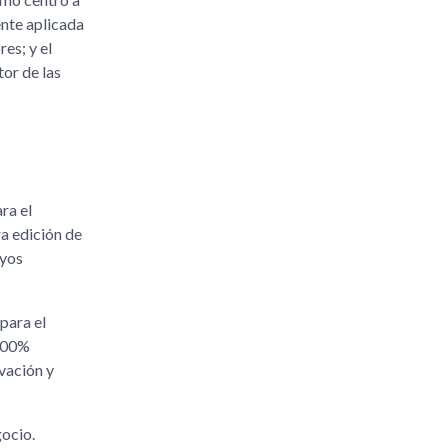
ente aplicada
es; y el
tor de las
ra el
ra edición de
uyos
para el
 100%
vación y
gocio.