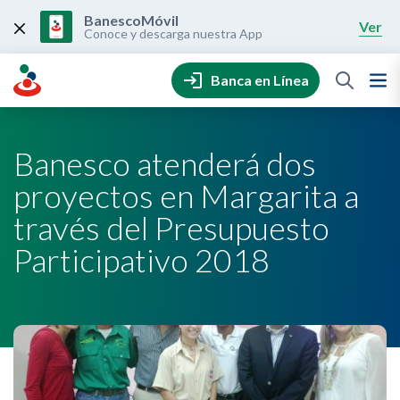
Skip
to
BanescoMóvil
Ver
content
Conoce y descarga nuestra App
Banca en Línea
Banesco atenderá dos
proyectos en Margarita a
través del Presupuesto
Participativo 2018