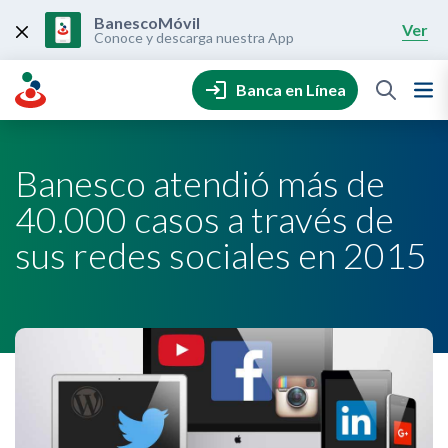
Skip
to
BanescoMóvil
Ver
content
Conoce y descarga nuestra App
Banca en Línea
Banesco atendió más de
40.000 casos a través de
sus redes sociales en 2015