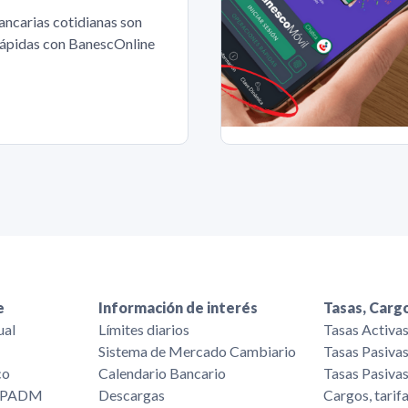
ancarias cotidianas son
 rápidas con BanescOnline
e
Información de interés
Tasas, Cargo
ual
Límites diarios
Tasas Activa
Sistema de Mercado Cambiario
Tasas Pasiva
co
Calendario Bancario
Tasas Pasiva
/FPADM
Descargas
Cargos, tarif