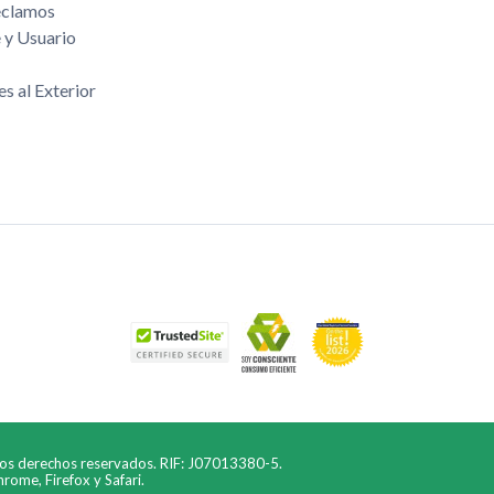
eclamos
 y Usuario
es al Exterior
los derechos reservados. RIF: J07013380-5.
ome, Firefox y Safari.