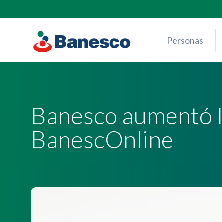
Skip
to
content
Personas
Banesco aumentó lo
BanescOnline