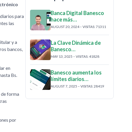
ectrónico
Banca Digital Banesco
diarios para
hace más…
ntes las
AUGUST 20, 2024 – VISITAS: 71311
tular y a
La Clave Dinámica de
Banesco…
tros bancos,
MAY 13, 2025 – VISITAS: 41828
lar en
Banesco aumenta los
hasta Bs.
límites diarios…
AUGUST 7, 2025 – VISITAS: 28419
r de forma
tras
iones por