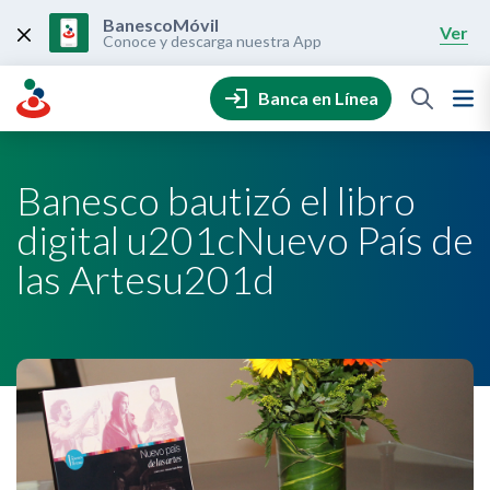
Skip
to
BanescoMóvil
Ver
content
Conoce y descarga nuestra App
Banca en Línea
Banesco bautizó el libro
digital u201cNuevo País de
las Artesu201d