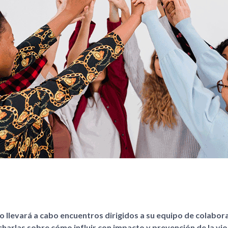
co llevará a cabo encuentros dirigidos a su equipo de colabor
 charlas sobre cómo influir con impacto y prevención de la vio