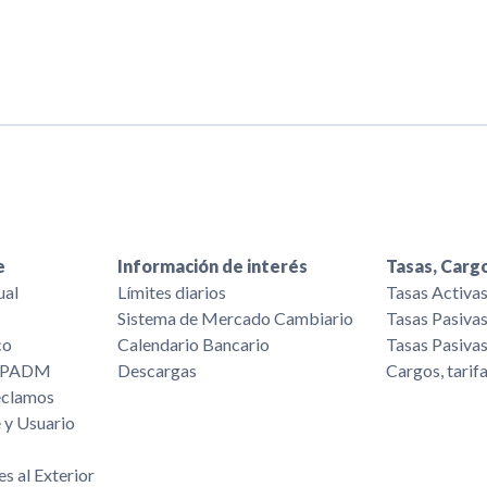
e
Información de interés
Tasas, Cargo
ual
Límites diarios
Tasas Activa
Sistema de Mercado Cambiario
Tasas Pasiva
co
Calendario Bancario
Tasas Pasiva
/FPADM
Descargas
Cargos, tarif
eclamos
 y Usuario
es al Exterior