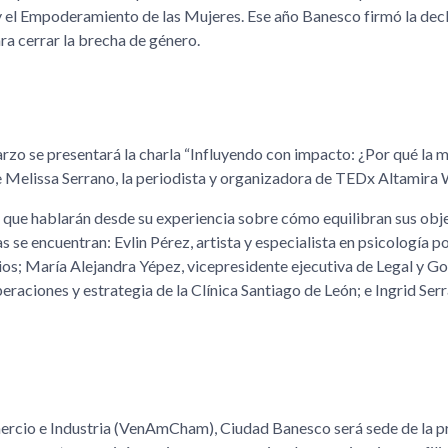
 el Empoderamiento de las Mujeres. Ese año Banesco firmó la dec
ara cerrar la brecha de género.
arzo se presentará la charla “Influyendo con impacto: ¿Por qué la 
de Melissa Serrano, la periodista y organizadora de TEDx Altamir
s que hablarán desde su experiencia sobre cómo equilibran sus obj
as se encuentran: Evlin Pérez, artista y especialista en psicología po
s; María Alejandra Yépez, vicepresidente ejecutiva de Legal y G
raciones y estrategia de la Clínica Santiago de León; e Ingrid Ser
rcio e Industria (VenAmCham), Ciudad Banesco será sede de la p