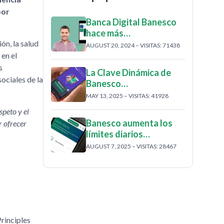
por
Banca Digital Banesco
hace más…
ón, la salud
AUGUST 20, 2024 – VISITAS: 71438
 en el
s
La Clave Dinámica de
sociales de la
Banesco…
MAY 13, 2025 – VISITAS: 41928
peto y el
Banesco aumenta los
r ofrecer
límites diarios…
AUGUST 7, 2025 – VISITAS: 28467
rinciples