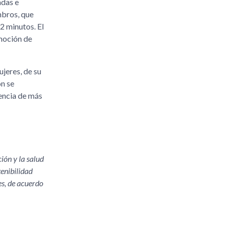
adas e
mbros, que
2 minutos. El
omoción de
jeres, de su
n se
tencia de más
ón y la salud
tenibilidad
es, de acuerdo