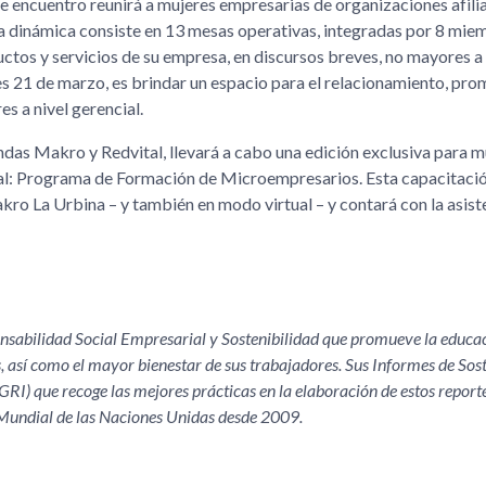
e encuentro reunirá a mujeres empresarias de organizaciones afili
a dinámica consiste en 13 mesas operativas, integradas por 8 mie
ctos y servicios de su empresa, en discursos breves, no mayores a 
ves 21 de marzo, es brindar un espacio para el relacionamiento, pr
s a nivel gerencial.
ndas Makro y Redvital, llevará a cabo una edición exclusiva para mu
l: Programa de Formación de Microempresarios. Esta capacitació
akro La Urbina – y también en modo virtual – y contará con la asis
abilidad Social Empresarial y Sostenibilidad que promueve la educaci
s, así como el mayor bienestar de sus trabajadores. Sus Informes de Sos
GRI) que recoge las mejores prácticas en la elaboración de estos report
 Mundial de las Naciones Unidas desde 2009.