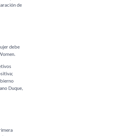
laración de
mujer debe
a Women.
etivos
sitiva;
obierno
rano Duque,
rimera