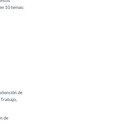
entos
ten 10 temas:
Extensión de
 Trabajo,
ón de