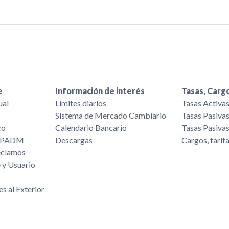
e
Información de interés
Tasas, Cargo
ual
Límites diarios
Tasas Activa
Sistema de Mercado Cambiario
Tasas Pasiva
co
Calendario Bancario
Tasas Pasiva
/FPADM
Descargas
Cargos, tarif
eclamos
 y Usuario
es al Exterior