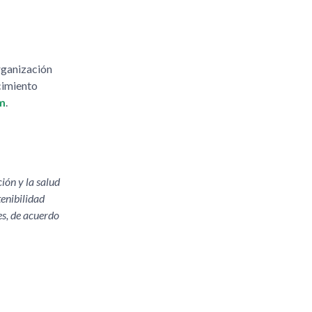
rganización
cimiento
m
.
ón y la salud
tenibilidad
es, de acuerdo