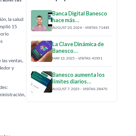
Banca Digital Banesco
ón, la salud
hace más…
mplió 15
AUGUST 20, 2024 – VISITAS: 71445
torio
os
La Clave Dinámica de
Banesco…
MAY 13, 2025 – VISITAS: 41931
 las ventas,
dedor y
Banesco aumenta los
límites diarios…
des:
AUGUST 7, 2025 – VISITAS: 28470
ministración,