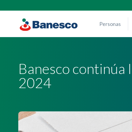
Skip
to
content
Personas
Banesco continúa 
2024