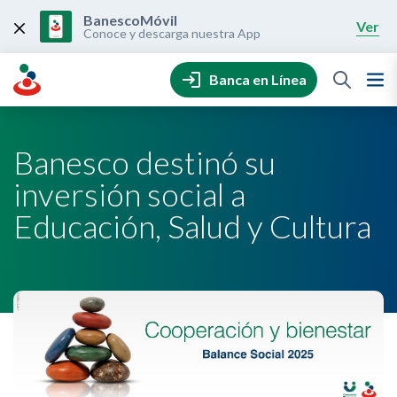
Skip
to
BanescoMóvil
Ver
content
Conoce y descarga nuestra App
Banca en Línea
Banesco destinó su
inversión social a
Educación, Salud y Cultura