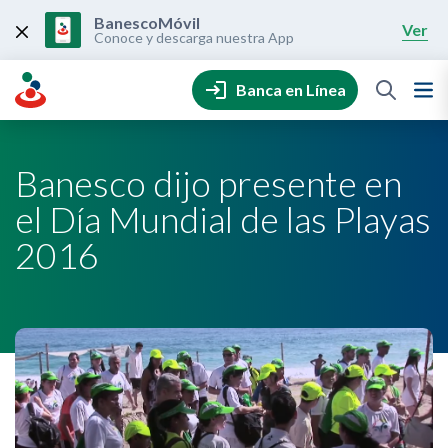
Skip
to
BanescoMóvil
Ver
content
Conoce y descarga nuestra App
Banca en Línea
Banesco dijo presente en
el Día Mundial de las Playas
2016