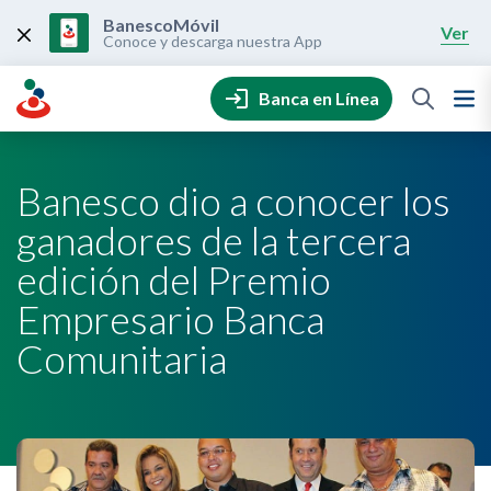
Skip
to
BanescoMóvil
Ver
content
Conoce y descarga nuestra App
Banca en Línea
Banesco dio a conocer los
ganadores de la tercera
edición del Premio
Empresario Banca
Comunitaria