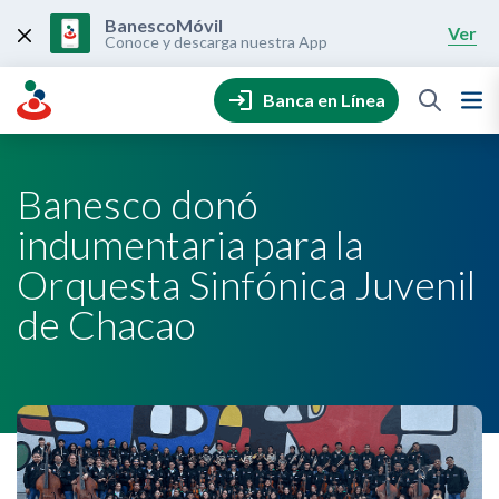
Skip
to
BanescoMóvil
Ver
content
Conoce y descarga nuestra App
Banca en Línea
Banesco donó
indumentaria para la
Orquesta Sinfónica Juvenil
de Chacao