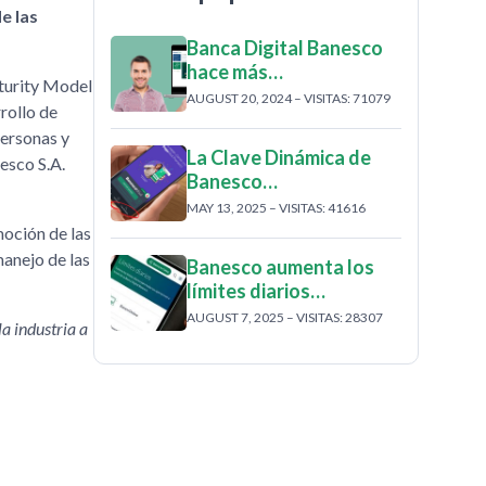
e las
Banca Digital Banesco
hace más…
turity Model
AUGUST 20, 2024 – VISITAS: 71079
rollo de
personas y
La Clave Dinámica de
esco S.A.
Banesco…
MAY 13, 2025 – VISITAS: 41616
moción de las
anejo de las
Banesco aumenta los
límites diarios…
AUGUST 7, 2025 – VISITAS: 28307
a industria a