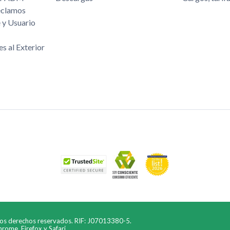
eclamos
 y Usuario
es al Exterior
los derechos reservados. RIF: J07013380-5.
ome, Firefox y Safari.