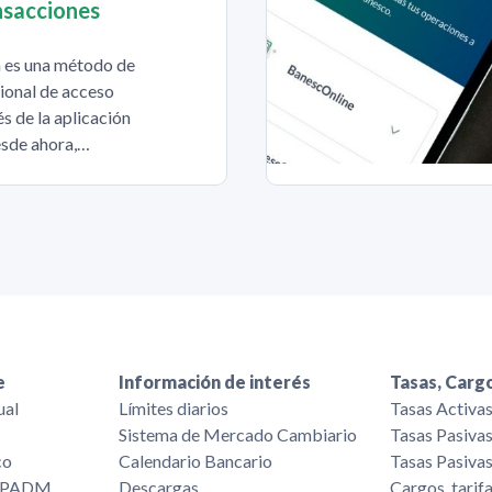
nsacciones
 es una método de
ional de acceso
s de la aplicación
sde ahora,…
e
Información de interés
Tasas, Cargo
ual
Límites diarios
Tasas Activa
Sistema de Mercado Cambiario
Tasas Pasiva
co
Calendario Bancario
Tasas Pasiva
/FPADM
Descargas
Cargos, tarif