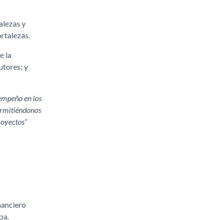
alezas y
rtalezas.
e la
utores; y
sempeño en los
ermitiéndonos
royectos
nanciero
pa.