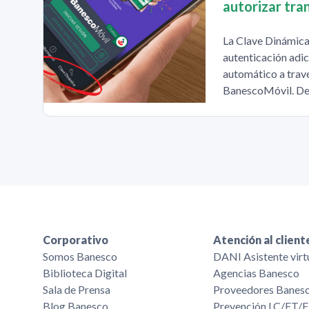
autorizar tra
La Clave Dinámica
autenticación adic
automático a travé
BanescoMóvil. De
Corporativo
Atención al client
Somos Banesco
DANI Asistente virt
Biblioteca Digital
Agencias Banesco
Sala de Prensa
Proveedores Banes
Blog Banesco
Prevención LC/FT