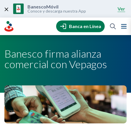
Skip
to
BanescoMóvil
Ver
content
Conoce y descarga nuestra App
Banca en Línea
Banesco firma alianza
comercial con Vepagos