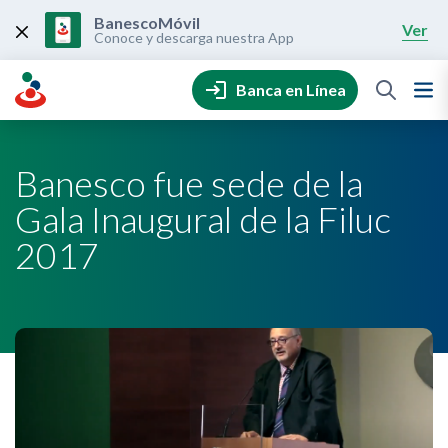
Skip
to
BanescoMóvil
Ver
content
Conoce y descarga nuestra App
Banca en Línea
Banesco fue sede de la
Gala Inaugural de la Filuc
2017