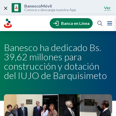
Skip
to
BanescoMóvil
Ver
content
Conoce y descarga nuestra App
Banca en Línea
Banesco ha dedicado Bs.
39,62 millones para
construcción y dotación
del IUJO de Barquisimeto