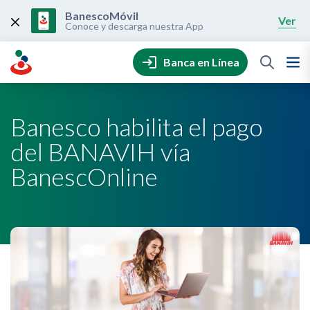
Skip
to
BanescoMóvil
Ver
content
Conoce y descarga nuestra App
Banca en Línea
Banesco habilita el pago
del BANAVIH vía
BanescOnline