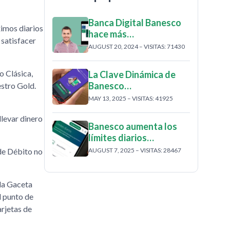
Banca Digital Banesco
ximos diarios
hace más…
satisfacer
AUGUST 20, 2024 – VISITAS: 71430
o Clásica,
La Clave Dinámica de
Banesco…
estro Gold.
MAY 13, 2025 – VISITAS: 41925
llevar dinero
Banesco aumenta los
límites diarios…
 de Débito no
AUGUST 7, 2025 – VISITAS: 28467
 la Gaceta
l punto de
arjetas de