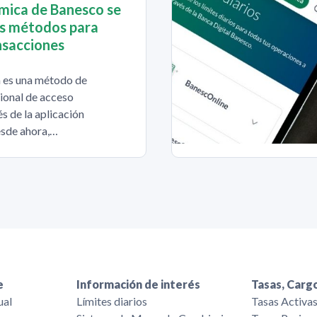
mica de Banesco se
os métodos para
nsacciones
 es una método de
ional de acceso
s de la aplicación
sde ahora,…
e
Información de interés
Tasas, Cargo
ual
Límites diarios
Tasas Activa