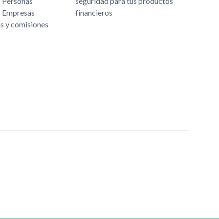
s Personas
seguridad para tus productos
s Empresas
financieros
as y comisiones