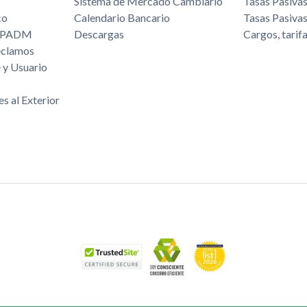
Sistema de Mercado Cambiario
Tasas Pasiva
co
Calendario Bancario
Tasas Pasiva
/FPADM
Descargas
Cargos, tarif
eclamos
 y Usuario
es al Exterior