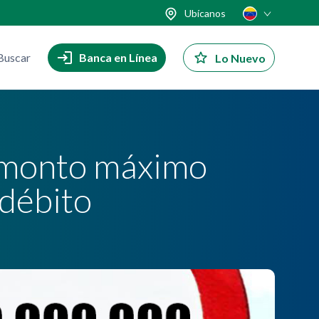
Ubícanos
Buscar
Banca en Línea
Lo Nuevo
l monto máximo
 débito