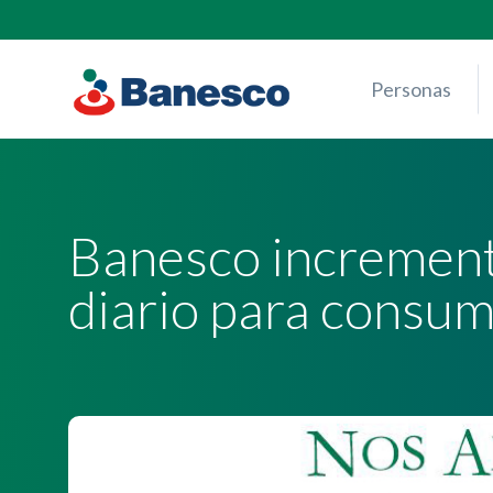
Skip
to
content
Personas
Banesco increment
diario para consum