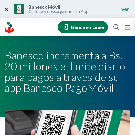
Skip
to
BanescoMóvil
Ver
content
Conoce y descarga nuestra App
Banca en Línea
Banesco incrementa a Bs.
20 millones el límite diario
para pagos a través de su
app Banesco PagoMóvil