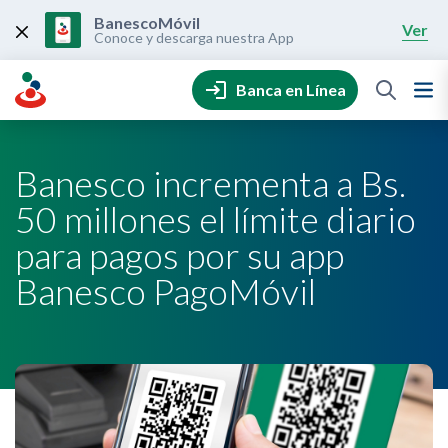
Skip
to
BanescoMóvil
Ver
content
Conoce y descarga nuestra App
Banca en Línea
Banesco incrementa a Bs.
50 millones el límite diario
para pagos por su app
Banesco PagoMóvil