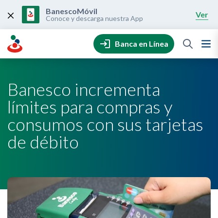
Skip
to
BanescoMóvil
Ver
content
Conoce y descarga nuestra App
Banca en Línea
Banesco incrementa
límites para compras y
consumos con sus tarjetas
de débito