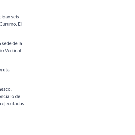
cipan seis
 Curumo, El
 sede de la
io Vertical
aruta
nesco,
ncial o de
n ejecutadas