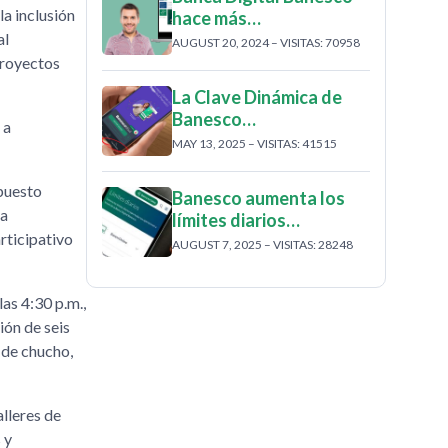
la inclusión
hace más…
al
AUGUST 20, 2024 – VISITAS: 70958
proyectos
La Clave Dinámica de
Banesco…
 a
MAY 13, 2025 – VISITAS: 41515
puesto
Banesco aumenta los
la
límites diarios…
rticipativo
AUGUST 7, 2025 – VISITAS: 28248
las 4:30 p.m.,
ión de seis
 de chucho,
alleres de
 y