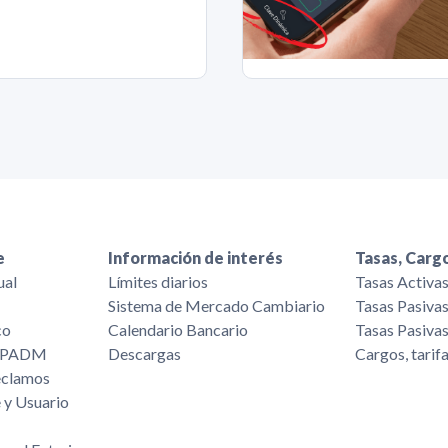
e
Información de interés
Tasas, Cargo
ual
Límites diarios
Tasas Activa
Sistema de Mercado Cambiario
Tasas Pasiva
co
Calendario Bancario
Tasas Pasiva
/FPADM
Descargas
Cargos, tarif
eclamos
 y Usuario