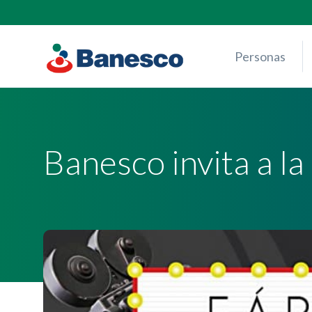
Skip
to
content
Personas
Banesco invita a l