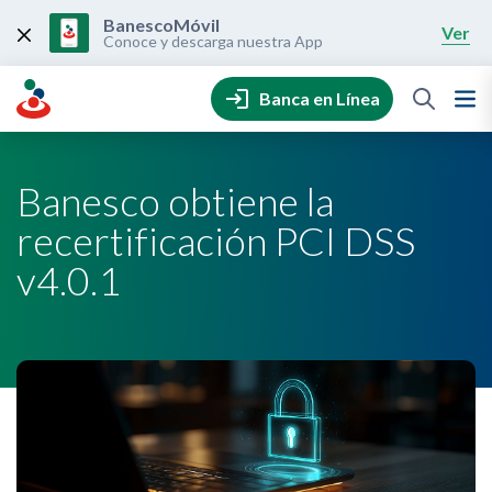
Skip
to
BanescoMóvil
Ver
content
Conoce y descarga nuestra App
Banca en Línea
Banesco obtiene la
recertificación PCI DSS
v4.0.1