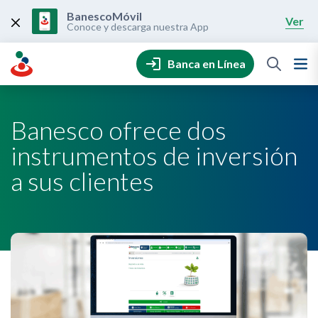
Skip
to
BanescoMóvil
Ver
content
Conoce y descarga nuestra App
Banca en Línea
Banesco ofrece dos
instrumentos de inversión
a sus clientes