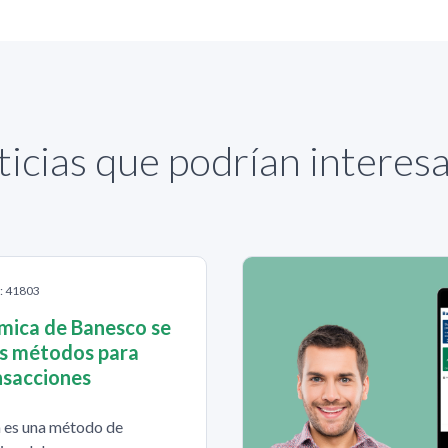
icias que podrían interes
S: 41803
mica de Banesco se
os métodos para
nsacciones
 es una método de