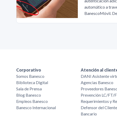
autenticación adic
automático a travé
BanescoMóvil. De
Corporativo
Atención al client
Somos Banesco
DANI Asistente virt
Biblioteca Digital
Agencias Banesco
Sala de Prensa
Proveedores Banes
Blog Banesco
Prevención LC/FT
Empleos Banesco
Requerimientos y R
Banesco Internacional
Defensor del Cliente
Bancario