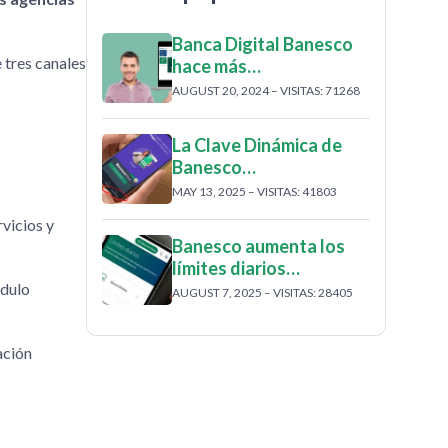
Banca Digital Banesco
 tres canales
hace más…
AUGUST 20, 2024 – VISITAS: 71268
La Clave Dinámica de
Banesco…
MAY 13, 2025 – VISITAS: 41803
vicios y
Banesco aumenta los
límites diarios…
ódulo
AUGUST 7, 2025 – VISITAS: 28405
ación