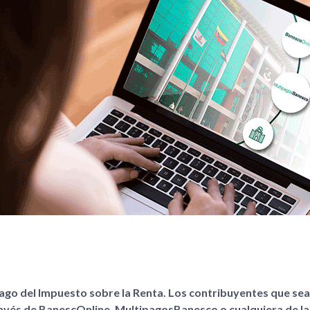
pago del Impuesto sobre la Renta. Los contribuyentes que sea
ravés de BanescOnline, MultipagosBanesco o cualquiera de la