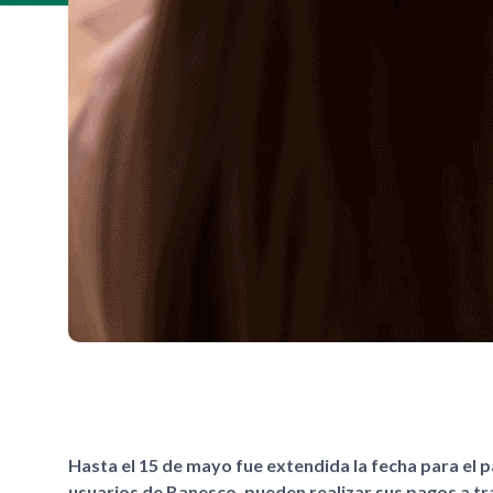
Hasta el 15 de mayo fue extendida la fecha para el 
usuarios de Banesco, pueden realizar sus pagos a t