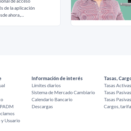
ional de acceso
s de la aplicación
sde ahora,…
e
Información de interés
Tasas, Cargo
ual
Límites diarios
Tasas Activa
Sistema de Mercado Cambiario
Tasas Pasiva
co
Calendario Bancario
Tasas Pasiva
/FPADM
Descargas
Cargos, tarif
eclamos
 y Usuario