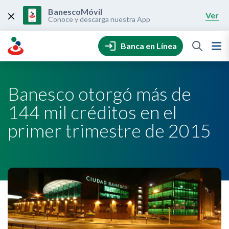
Skip
to
BanescoMóvil
Ver
content
Conoce y descarga nuestra App
Banca en Línea
Banesco otorgó más de
144 mil créditos en el
primer trimestre de 2015