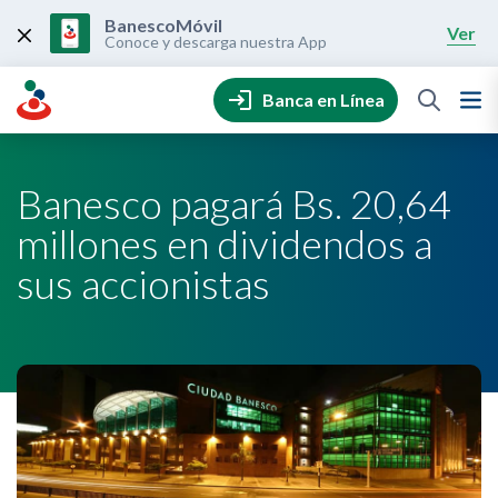
Skip
to
BanescoMóvil
Ver
content
Conoce y descarga nuestra App
Banca en Línea
Banesco pagará Bs. 20,64
millones en dividendos a
sus accionistas