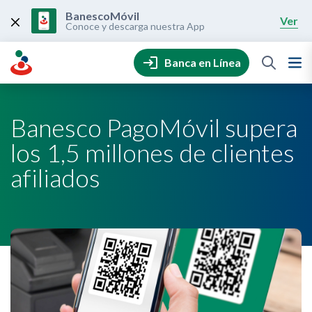
Skip
to
BanescoMóvil
Ver
content
Conoce y descarga nuestra App
Banca en Línea
Banesco PagoMóvil supera
los 1,5 millones de clientes
afiliados