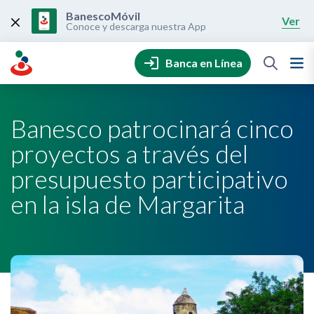
Skip
to
BanescoMóvil
Ver
content
Conoce y descarga nuestra App
Banca en Línea
Banesco patrocinará cinco
proyectos a través del
presupuesto participativo
en la isla de Margarita