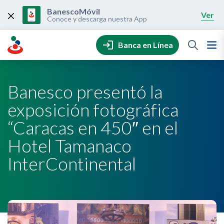
Skip
to
BanescoMóvil
Ver
content
Conoce y descarga nuestra App
Banca en Línea
Banesco presentó la
exposición fotográfica
“Caracas en 450″ en el
Hotel Tamanaco
InterContinental