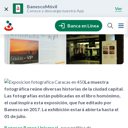
Skip
to
BanescoMóvil
Ver
content
Conoce y descarga nuestra App
Banca en Línea
La muestra
fotográfica reúne diversas historias de la ciudad capital.
Las fotografías están publicadas en el libro homónimo,
el cual inspira esta exposición, que fue editado por
Banesco en 2017. La exhibición estará abierta hasta el
01 de julio.
Banesco Banco Universal
-cuya política de