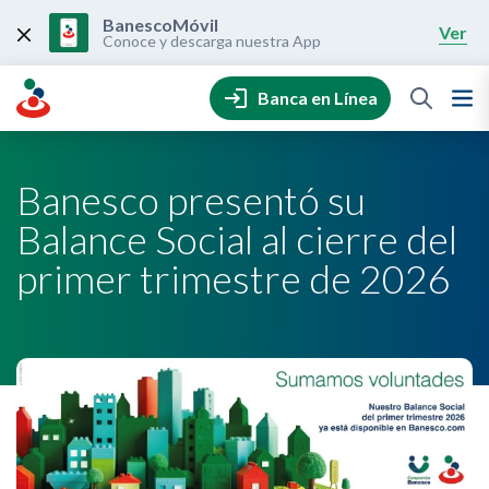
Skip
to
BanescoMóvil
Ver
content
Conoce y descarga nuestra App
Banca en Línea
Banesco presentó su
Balance Social al cierre del
primer trimestre de 2026