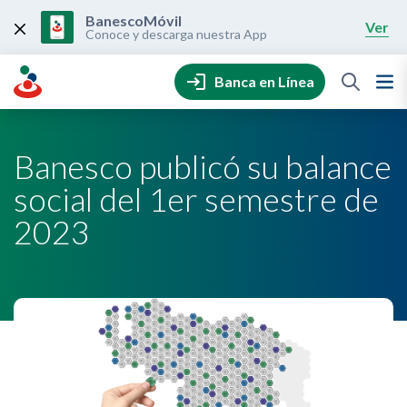
Skip
to
BanescoMóvil
Ver
content
Conoce y descarga nuestra App
Banca en Línea
Banesco publicó su balance
social del 1er semestre de
2023