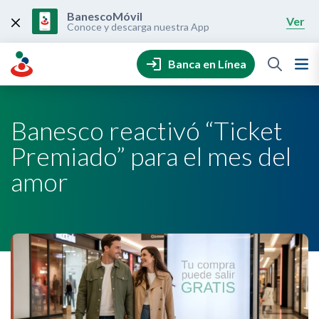
Skip
to
BanescoMóvil
Ver
content
Conoce y descarga nuestra App
Banca en Línea
Banesco reactivó “Ticket
Premiado” para el mes del
amor