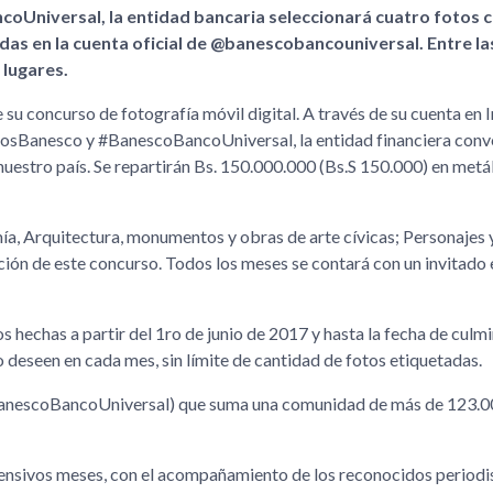
oUniversal, la entidad bancaria seleccionará cuatro fotos 
das en la cuenta oficial de @banescobancouniversal. Entre l
 lugares.
e su concurso de fotografía móvil digital. A través de su cuenta en 
inosBanesco y #BanescoBancoUniversal, la entidad financiera conv
nuestro país. Se repartirán Bs. 150.000.000 (Bs.S 150.000) en metál
ía, Arquitectura, monumentos y obras de arte cívicas; Personajes 
ión de este concurso. Todos los meses se contará con un invitado 
os hechas a partir del 1ro de junio de 2017 y hasta la fecha de culm
 deseen en cada mes, sin límite de cantidad de fotos etiquetadas.
@BanescoBancoUniversal) que suma una comunidad de más de 123.
ntensivos meses, con el acompañamiento de los reconocidos periodi