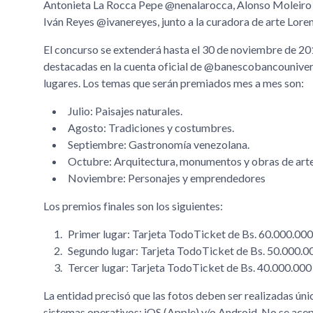
Antonieta La Rocca Pepe @nenalarocca, Alonso Moleiro
Iván Reyes @ivanereyes, junto a la curadora de arte Lor
El concurso se extenderá hasta el 30 de noviembre de 201
destacadas en la cuenta oficial de @banescobancounivers
lugares. Los temas que serán premiados mes a mes son:
Julio: Paisajes naturales.
Agosto: Tradiciones y costumbres.
Septiembre: Gastronomía venezolana.
Octubre: Arquitectura, monumentos y obras de arte 
Noviembre: Personajes y emprendedores
Los premios finales son los siguientes:
Primer lugar: Tarjeta TodoTicket de Bs. 60.000.000
Segundo lugar: Tarjeta TodoTicket de Bs. 50.000.00
Tercer lugar: Tarjeta TodoTicket de Bs. 40.000.000
La entidad precisó que las fotos deben ser realizadas úni
sistemas operativos: iOS (Apple) y/o Android. No se ace