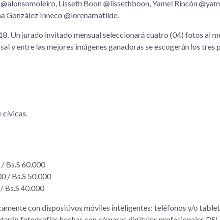
 @alonsomoleiro, Lisseth Boon @lissethboon, Yamel Rincón @yam
ena González Inneco @lorenamatilde.
8. Un jurado invitado mensual seleccionará cuatro (04) fotos al m
al y entre las mejores imágenes ganadoras se escogerán los tres 
cívicas.
 / Bs.S 60.000
0 / Bs.S 50.000
 / Bs.S 40.000
camente con dispositivos móviles inteligentes: teléfonos y/o tablet
ptarán fotografías hechas con cámaras digitales profesionales DSL