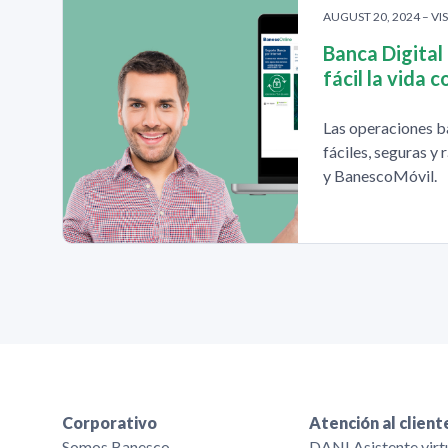
AUGUST 20, 2024 – VIS
Banca Digital
fácil la vida 
Las operaciones b
fáciles, seguras y
y BanescoMóvil.
Corporativo
Atención al client
Somos Banesco
DANI Asistente virt