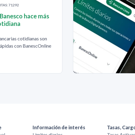
ITAS: 71292
 Banesco hace más
cotidiana
ancarias cotidianas son
 rápidas con BanescOnline
e
Información de interés
Tasas, Cargo
ual
Límites diarios
Tasas Activa