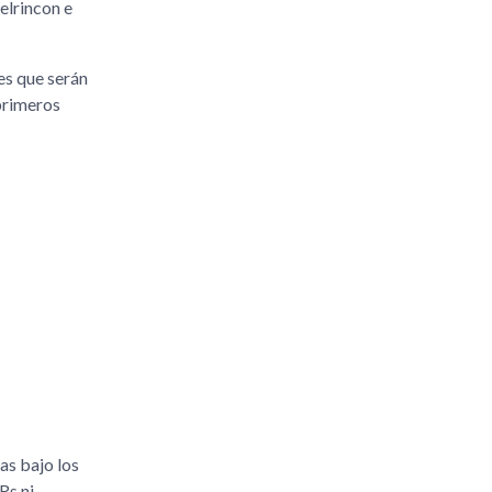
elrincon e
es que serán
primeros
as bajo los
Rs ni