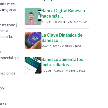
cada mes,
as mejores
Banca Digital Banesco
hace más…
AUGUST 20, 2024 – VISITAS: 71292
Instagram (
oca a
La Clave Dinámica de
ico y las
Banesco…
MAY 13, 2025 – VISITAS: 41809
y
especial que
Banesco aumenta los
límites diarios…
AUGUST 7, 2025 – VISITAS: 28412
inación del
000
stas