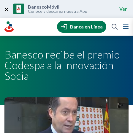
Skip
to
BanescoMóvil
Ver
content
Conoce y descarga nuestra App
Banca en Línea
Banesco recibe el premio
Codespa a la Innovación
Social