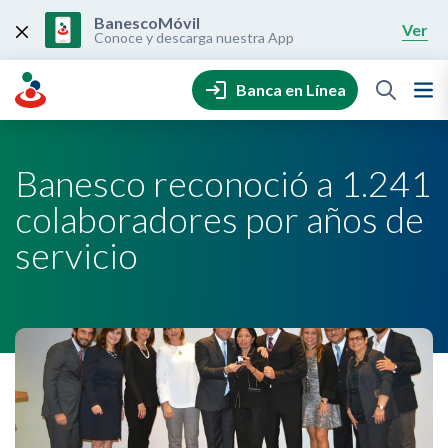
Skip
to
BanescoMóvil
Ver
content
Conoce y descarga nuestra App
Banca en Línea
Banesco reconoció a 1.241
colaboradores por años de
servicio