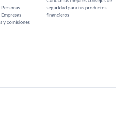
s
Conoce los mejores consejos de
s Personas
seguridad para tus productos
s Empresas
financieros
as y comisiones