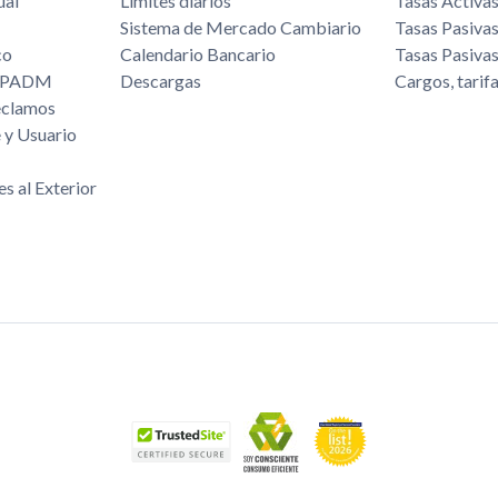
ual
Límites diarios
Tasas Activa
Sistema de Mercado Cambiario
Tasas Pasiva
co
Calendario Bancario
Tasas Pasiva
/FPADM
Descargas
Cargos, tarif
eclamos
 y Usuario
es al Exterior