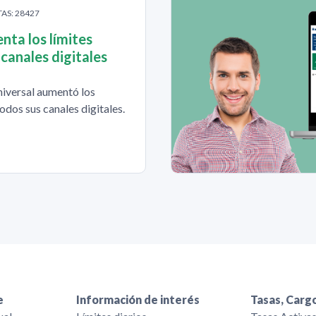
TAS: 28427
ta los límites
 canales digitales
iversal aumentó los
todos sus canales digitales.
e
Información de interés
Tasas, Cargo