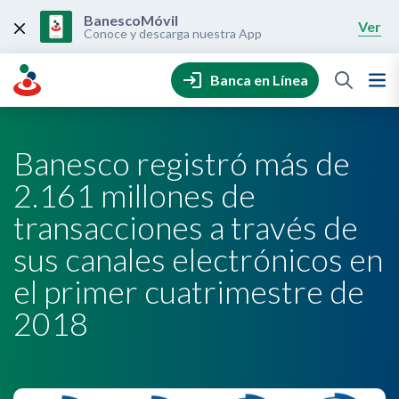
Skip
to
BanescoMóvil
Ver
content
Conoce y descarga nuestra App
Banca en Línea
Banesco registró más de
2.161 millones de
transacciones a través de
sus canales electrónicos en
el primer cuatrimestre de
2018