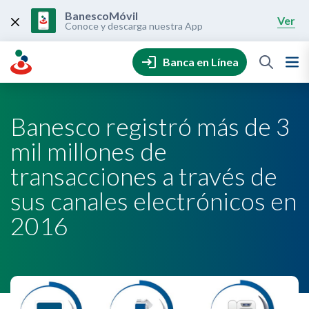
Skip
to
BanescoMóvil
Ver
content
Conoce y descarga nuestra App
Banca en Línea
Banesco registró más de 3
mil millones de
transacciones a través de
sus canales electrónicos en
2016