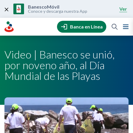
Skip
to
BanescoMóvil
Ver
content
Conoce y descarga nuestra App
Banca en Línea
Video | Banesco se unió,
por noveno año, al Día
Mundial de las Playas