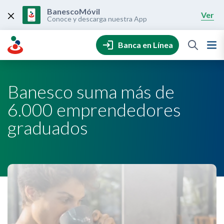
Skip
to
BanescoMóvil
Ver
content
Conoce y descarga nuestra App
Banca en Línea
Banesco suma más de
6.000 emprendedores
graduados